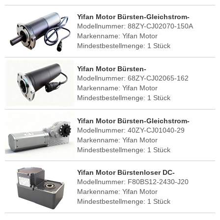
FOB-Hafen: Shanghai
Lieferzeit: 30 - 45 Tage
Yifan Motor Bürsten-Gleichstrom-
Herkunftsland: China (Festland)
Modellnummer: 88ZY-CJ02070-150A
Getriebemotor 24V 70W, 88ZY-CJ02070-
Markenname: Yifan Motor
150A, für Solar-Tracker
Mindestbestellmenge: 1 Stück
FOB-Hafen: Shanghai
Lieferzeit: 30 - 45 Tage
Yifan Motor Bürsten-
Herkunftsland: China (Festland)
Modellnummer: 68ZY-CJ02065-162
Gleichstromgetriebemotor 24V 65W,
Markenname: Yifan Motor
68ZY-CJ02065-162, für Solartracker
Mindestbestellmenge: 1 Stück
FOB-Hafen: Shanghai
Lieferzeit: 30 - 45 Tage
Yifan Motor Bürsten-Gleichstrom-
Herkunftsland: China (Festland)
Modellnummer: 40ZY-CJ01040-29
Getriebemotor 12V 40W, 40ZY-CJ01040-
Markenname: Yifan Motor
29, für RV-Ausfahrvorrichtung
Mindestbestellmenge: 1 Stück
FOB-Hafen: Shanghai
Lieferzeit: 30 - 45 Tage
Yifan Motor Bürstenloser DC-
Herkunftsland: China (Festland)
Modellnummer: F80BS12-2430-J20
Getriebemotor 24V 120W, F80BS12-2430-
Markenname: Yifan Motor
J20, für Solarreinigungsroboter
Mindestbestellmenge: 1 Stück
FOB-Hafen: Shanghai