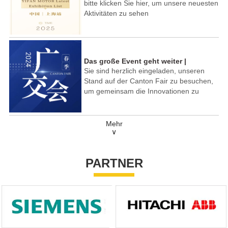
bitte klicken Sie hier, um unsere neuesten
Aktivitäten zu sehen
Das große Event geht weiter |
Sie sind herzlich eingeladen, unseren
Jiangnan Yifan Motor trifft Sie auf der
Stand auf der Canton Fair zu besuchen,
Canton Spring Fair 2024!
um gemeinsam die Innovationen zu
erkunden und zu erleben, die die
Technologie der Zukunft vorantreiben!
Mehr
∨
PARTNER