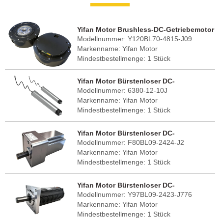
Yifan Motor Brushless-DC-Getriebemotor
Modellnummer: Y120BL70-4815-J09
48V 700W, Y120BL70-4815-J09, für
Markenname: Yifan Motor
Roboter-Gelenke
Mindestbestellmenge: 1 Stück
FOB-Hafen: Shanghai
Lieferzeit: 30 - 45 Tage
Yifan Motor Bürstenloser DC-
Herkunftsland: China (Festland)
Modellnummer: 6380-12-10J
Getriebemotor 48V 400W, 6380-12-10J für
Markenname: Yifan Motor
Förderband und Sortierwalze
Mindestbestellmenge: 1 Stück
FOB-Hafen: Shanghai
Lieferzeit: 30 - 45 Tage
Yifan Motor Bürstenloser DC-
Herkunftsland: China (Festland)
Modellnummer: F80BL09-2424-J2
Getriebemotor 24V 90W, F80BL09-2424-
Markenname: Yifan Motor
J2, für Solarreinigungsroboter
Mindestbestellmenge: 1 Stück
FOB-Hafen: Shanghai
Lieferzeit: 30 - 45 Tage
Yifan Motor Bürstenloser DC-
Herkunftsland: China (Festland)
Modellnummer: Y97BL09-2423-J776
Getriebemotor 24V 95W, Y97BL09-2423-
Markenname: Yifan Motor
J776, Für Solar-Tracker
Mindestbestellmenge: 1 Stück