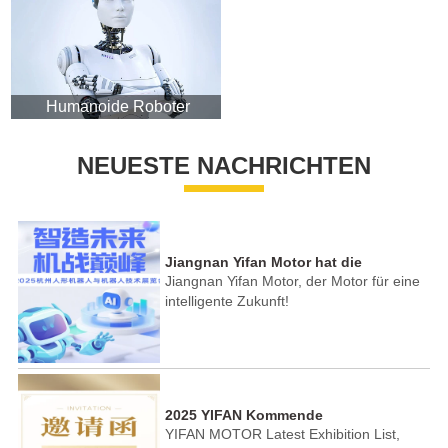
Humanoide Roboter
NEUESTE NACHRICHTEN
Jiangnan Yifan Motor hat die
Jiangnan Yifan Motor, der Motor für eine
Hangzhou Humanoid Robot Exhibition
intelligente Zukunft!
erfolgreich abgeschlossen!
2025 YIFAN Kommende
YIFAN MOTOR Latest Exhibition List,
Veranstaltungen