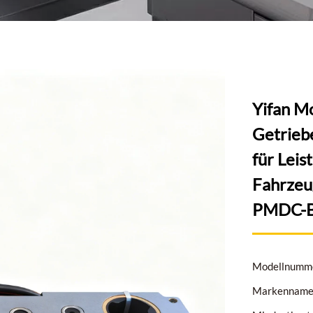
Yifan M
Getrieb
für Leis
Fahrzeu
PMDC-B
Modellnumme
Markenname: