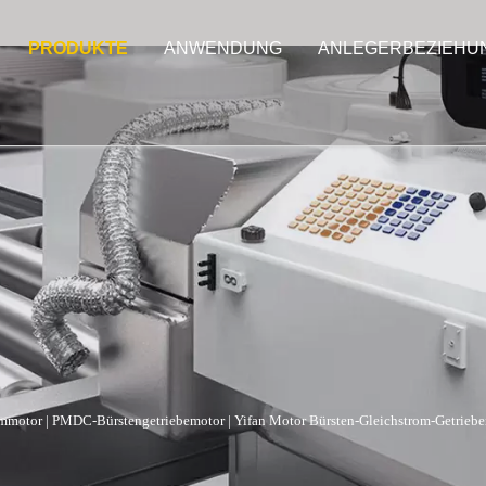
PRODUKTE
ANWENDUNG
ANLEGERBEZIEHU
ommotor
|
PMDC-Bürstengetriebemotor
|
Yifan Motor Bürsten-Gleichstrom-Getriebe