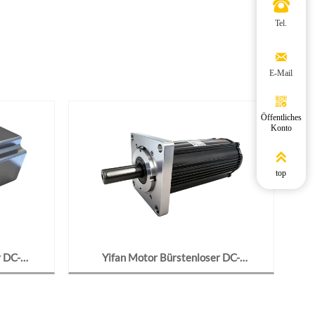

Tel.

E-Mail

Öffentliches
Konto

top
r DC-
Yifan Motor Bürstenloser DC-
80BL09-
Getriebemotor 24V 95W, Y97BL09-
sroboter
2423-J776, Für Solar-Tracker