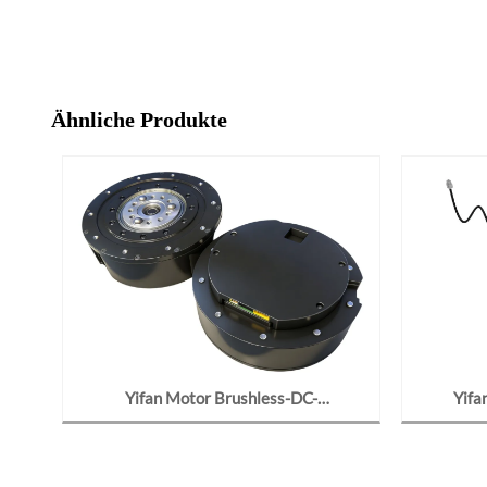
Ähnliche Produkte
Yifan Motor Brushless-DC-
Yifa
W,
Getriebemotor 48V 700W, Y120BL70-
Getriebe
er
4815-J09, für Roboter-Gelenke
für F