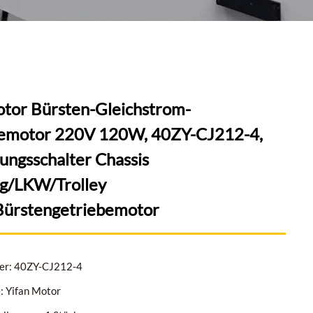
otor Bürsten-Gleichstrom-
emotor 220V 120W, 40ZY-CJ212-4,
tungsschalter Chassis
g/LKW/Trolley
ürstengetriebemotor
r: 40ZY-CJ212-4
 Yifan Motor