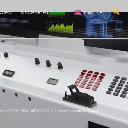

English
NGEN
NACHRICHT

motor 220V 120W, 40ZY-CJ212-4, für Leistungsschalter Chassis