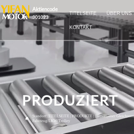
Aktiencode
TITELSEITE
ÜBER UNS
301023
KONTAKT
PRODUZIERT
Standort:
TITELSEITE
|
PRODUKTE
|
Bürstenloser Gleichstr

Fahrzeug/LKW/Trolley