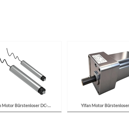
n Motor Bürstenloser DC-
Yifan Motor Bürstenlose
motor 48V 400W, 6380-12-10J
Getriebemotor 24V 90W, F
örderband und Sortierwalze
2424-J2, für Solarreinigung