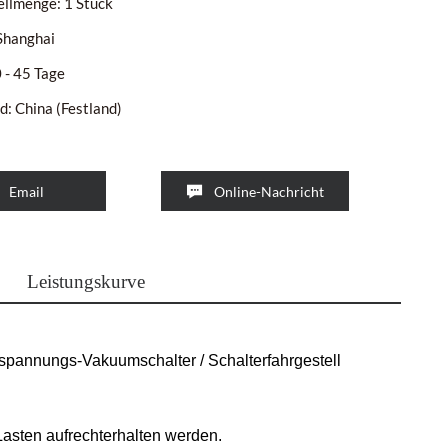
llmenge: 1 Stück
Shanghai
0 - 45 Tage
d: China (Festland)

Email
Online-Nachricht
Leistungskurve
hspannungs-Vakuumschalter / Schalterfahrgestell
asten aufrechterhalten werden.