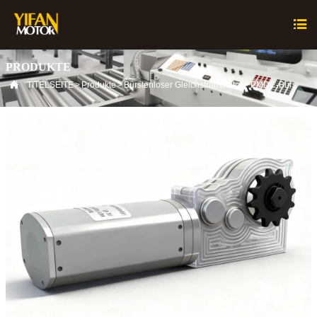

PRODUKTE

TITELSEITE
>
Produkte
>
Bürstenloser Gleichstrommotor
>
PMDC-Bürstenge