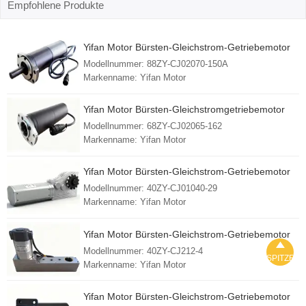
Empfohlene Produkte
Yifan Motor Bürsten-Gleichstrom-Getriebemotor
24V 70W, 88ZY-CJ02070-150A, für Solar-Tracker
Modellnummer: 88ZY-CJ02070-150A
Markenname: Yifan Motor
Mindestbestellmenge: 1 Stück
FOB-Hafen: Shanghai
Yifan Motor Bürsten-Gleichstromgetriebemotor
Lieferzeit: 30 - 45 Tage
24V 65W, 68ZY-CJ02065-162, für Solartracker
Modellnummer: 68ZY-CJ02065-162
Herkunftsland: China (Festland)
Markenname: Yifan Motor
Mindestbestellmenge: 1 Stück
FOB-Hafen: Shanghai
Yifan Motor Bürsten-Gleichstrom-Getriebemotor
Lieferzeit: 30 - 45 Tage
12V 40W, 40ZY-CJ01040-29, für RV-
Modellnummer: 40ZY-CJ01040-29
Herkunftsland: China (Festland)
Ausfahrvorrichtung
Markenname: Yifan Motor
Mindestbestellmenge: 1 Stück
FOB-Hafen: Shanghai
Yifan Motor Bürsten-Gleichstrom-Getriebemotor
Lieferzeit: 30 - 45 Tage

220V 120W, 40ZY-CJ212-4, für Leistungsschalter
Modellnummer: 40ZY-CJ212-4
Herkunftsland: China (Festland)
SPITZE
Chassis Fahrzeug/LKW/Trolley
Markenname: Yifan Motor
Mindestbestellmenge: 1 Stück
FOB-Hafen: Shanghai
Yifan Motor Bürsten-Gleichstrom-Getriebemotor
Lieferzeit: 30 - 45 Tage