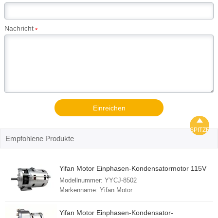
Nachricht
*
Einreichen

SPITZE
Empfohlene Produkte
Yifan Motor Einphasen-Kondensatormotor 115V
20W, YYCJ-8502, für Leistungsschalter und
Modellnummer: YYCJ-8502
Schaltanlagen
Markenname: Yifan Motor
Mindestbestellmenge: 1 Stück
FOB-Hafen: Shanghai
Yifan Motor Einphasen-Kondensator-