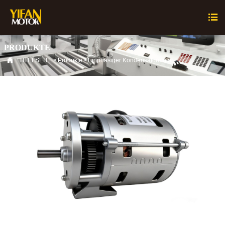

PRODUKTE

TITELSEITE
>
Produkte
>
Einphasiger Kondensatormotor