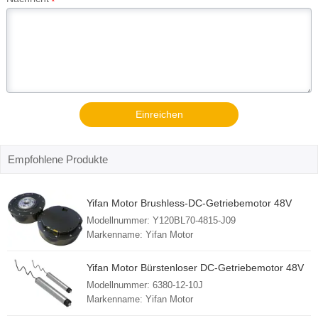
*
Einreichen
Empfohlene Produkte
Yifan Motor Brushless-DC-Getriebemotor 48V
700W, Y120BL70-4815-J09, für Roboter-Gelenke
Modellnummer: Y120BL70-4815-J09
Markenname: Yifan Motor
Mindestbestellmenge: 1 Stück
FOB-Hafen: Shanghai
Yifan Motor Bürstenloser DC-Getriebemotor 48V
Lieferzeit: 30 - 45 Tage
400W, 6380-12-10J für Förderband und
Modellnummer: 6380-12-10J
Herkunftsland: China (Festland)
Sortierwalze
Markenname: Yifan Motor
Mindestbestellmenge: 1 Stück