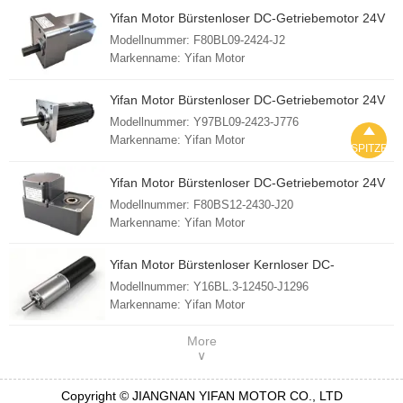
FOB-Hafen: Shanghai
Yifan Motor Bürstenloser DC-Getriebemotor 24V
Lieferzeit: 30 - 45 Tage
90W, F80BL09-2424-J2, für
Modellnummer: F80BL09-2424-J2
Herkunftsland: China (Festland)
Solarreinigungsroboter
Markenname: Yifan Motor
Mindestbestellmenge: 1 Stück
FOB-Hafen: Shanghai
Yifan Motor Bürstenloser DC-Getriebemotor 24V
Lieferzeit: 30 - 45 Tage
95W, Y97BL09-2423-J776, Für Solar-Tracker
Modellnummer: Y97BL09-2423-J776
Herkunftsland: China (Festland)

Markenname: Yifan Motor
SPITZE
Mindestbestellmenge: 1 Stück
FOB-Hafen: Shanghai
Yifan Motor Bürstenloser DC-Getriebemotor 24V
Lieferzeit: 30 - 45 Tage
120W, F80BS12-2430-J20, für
Modellnummer: F80BS12-2430-J20
Herkunftsland: China (Festland)
Solarreinigungsroboter
Markenname: Yifan Motor
Mindestbestellmenge: 1 Stück
FOB-Hafen: Shanghai
Yifan Motor Bürstenloser Kernloser DC-
Lieferzeit: 30 - 45 Tage
Getriebemotor 12V 3W, Y16BL.3-12450-J1296,
Modellnummer: Y16BL.3-12450-J1296
Herkunftsland: China (Festland)
für robotische geschickte Hände
Markenname: Yifan Motor
Mindestbestellmenge: 1 Stück
FOB-Hafen: Shanghai
More
∨
Lieferzeit: 30 - 45 Tage
Herkunftsland: China (Festland)
Copyright © JIANGNAN YIFAN MOTOR CO., LTD