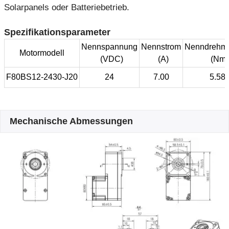
Solarpanels oder Batteriebetrieb.
Spezifikationsparameter
Nennspannung
Nennstrom
Nenndrehm
Motormodell
(VDC)
(A)
(Nm)
F80BS12-2430-J20
24
7.00
5.58
Mechanische Abmessungen