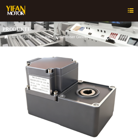

PRODUKTE

TITELSEITE
>
Produkte
>
Bürstenloser Gleichstrommotor
>
BLDC-Getriebem